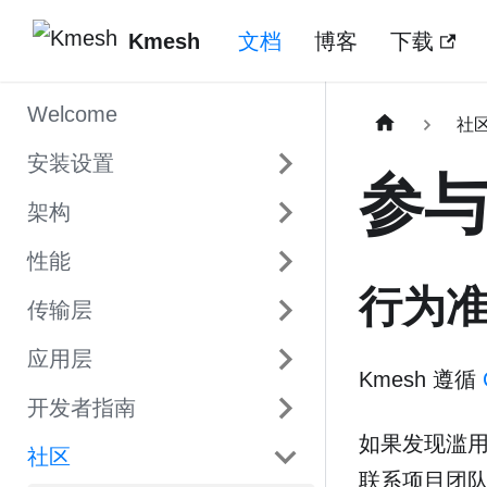
Kmesh
文档
博客
下载
Welcome
社
安装设置
参
架构
性能
行为
传输层
应用层
Kmesh 遵循
开发者指南
如果发现滥
社区
联系项目团