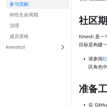
参与贡献
特性生命周期
社区
治理
成员资格
Kmesh 
目标是构建
kmeshctl
请参阅
区角色
准备
在 GitHu