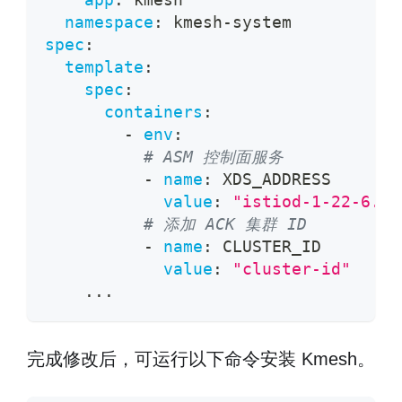
namespace
:
 kmesh
-
system
spec
:
template
:
spec
:
containers
:
-
env
:
# ASM 控制面服务
-
name
:
 XDS_ADDRESS
value
:
"istiod-1-22-6.is
# 添加 ACK 集群 ID
-
name
:
 CLUSTER_ID
value
:
"cluster-id"
...
完成修改后，可运行以下命令安装 Kmesh。