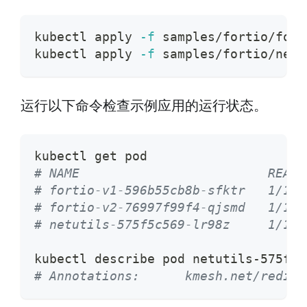
kubectl apply 
-f
 samples/fortio/fort
kubectl apply 
-f
 samples/fortio/netu
运行以下命令检查示例应用的运行状态。
kubectl get pod
# NAME                         READY
# fortio-v1-596b55cb8b-sfktr   1/1  
# fortio-v2-76997f99f4-qjsmd   1/1  
# netutils-575f5c569-lr98z     1/1  
kubectl describe pod netutils-575f5c
# Annotations:      kmesh.net/redire