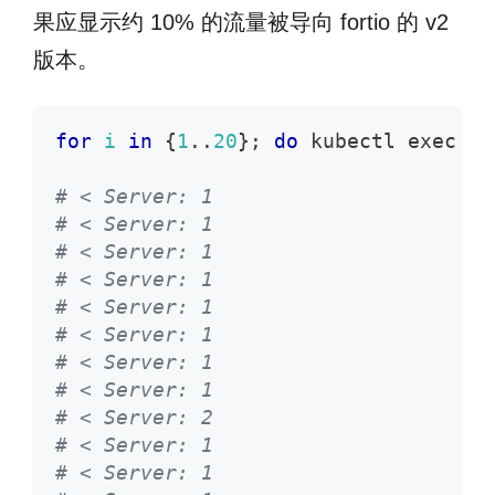
果应显示约 10% 的流量被导向 fortio 的 v2
版本。
for
i
in
{
1
..
20
}
;
do
 kubectl 
exec
-i
# < Server: 1
# < Server: 1
# < Server: 1
# < Server: 1
# < Server: 1
# < Server: 1
# < Server: 1
# < Server: 1
# < Server: 2
# < Server: 1
# < Server: 1