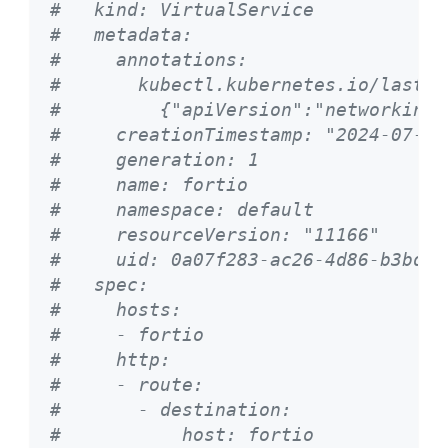
#   kind: VirtualService
#   metadata:
#     annotations:
#       kubectl.kubernetes.io/last-a
#         {"apiVersion":"networking.
#     creationTimestamp: "2024-07-09
#     generation: 1
#     name: fortio
#     namespace: default
#     resourceVersion: "11166"
#     uid: 0a07f283-ac26-4d86-b3bd-c
#   spec:
#     hosts:
#     - fortio
#     http:
#     - route:
#       - destination:
#           host: fortio