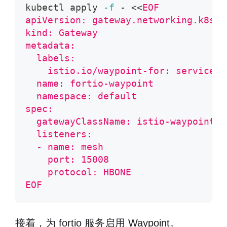
kubectl apply 
-f
 - 
<<
EOF
apiVersion: gateway.networking.k8s.i
kind: Gateway
metadata:
  labels:
    istio.io/waypoint-for: service
  name: fortio-waypoint
  namespace: default
spec:
  gatewayClassName: istio-waypoint
  listeners:
  - name: mesh
    port: 15008
    protocol: HBONE
EOF
接着，为 fortio 服务启用 Waypoint。